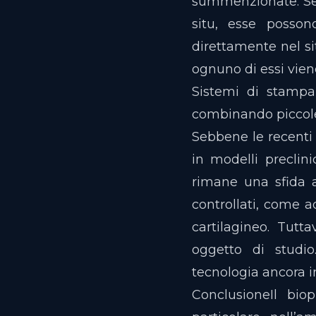
summenzionate. Seb
situ, esse posso
direttamente nel si
ognuno di essi viene
Sistemi di stampa
combinando piccole 
Sebbene le recenti
in modelli preclini
rimane una sfida a
controllati, come a
cartilagineo. Tutt
oggetto di studio
tecnologia ancora in
ConclusioneIl bio