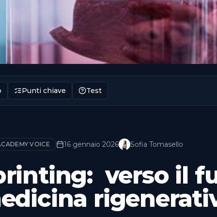
o
Punti chiave
Test
16 gennaio 2026
Sofia Tomasello
ACADEMY VOICE
rinting: verso il f
edicina rigenerati