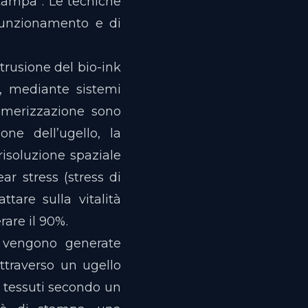
“stampa”. Le tecniche
 funzionamento e di
trusione del bio-ink
i, mediante sistemi
imerizzazione sono
ne dell’ugello, la
risoluzione spaziale
ear stress (stress di
ttare sulla vitalità
rare il 90%.
k vengono generate
ttraverso un ugello
o tessuti secondo un