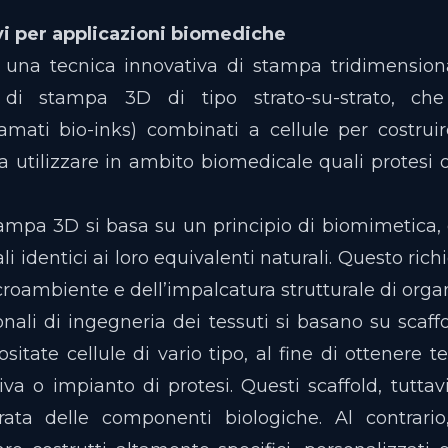
vi per applicazioni biomediche
è una tecnica innovativa di stampa tridimensiona
di stampa 3D di tipo strato-su-strato, che 
amati bio-inks) combinati a cellule per costruir
da utilizzare in ambito biomedicale quali protesi o
tampa 3D si basa su un principio di biomimetica, 
iali identici ai loro equivalenti naturali. Questo ric
roambiente e dell’impalcatura strutturale di organi
onali di ingegneria dei tessuti si basano su scaffo
itate cellule di vario tipo, al fine di ottenere te
iva o impianto di protesi. Questi scaffold, tutta
ata delle componenti biologiche. Al contrario