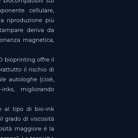
e biocompatibili sui
ponente cellulare,
na riproduzione più
 stampare deriva da
isonanza magnetica,
 bioprinting offre il
ttutto il rischio di
ule autologhe (cioè,
-inks, migliorando
e al tipo di bio-ink
il grado di viscosità
osità maggiore è la