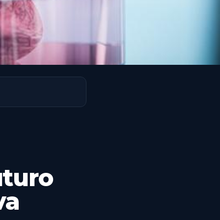
uturo
va