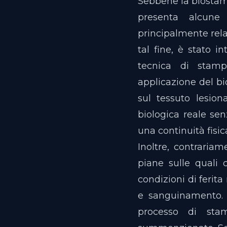
Sebbene la biostamp
presenta alcune l
principalmente rela
tal fine, è stato i
tecnica di stamp
applicazione del bi
sul tessuto lesion
biologica reale senz
una continuità fisic
Inoltre, contrariam
piane sulle quali c
condizioni di ferit
e sanguinamento. Q
processo di sta