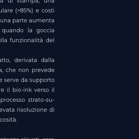
cità di stampa, una
ulare (>85%) e costi
da una parte aumenta
ta quando la goccia
lla funzionalità del
tto, derivata dalla
ma, che non prevede
he serve da supporto
 il bio-ink verso il
processo strato-su-
levata risoluzione di
scosità.