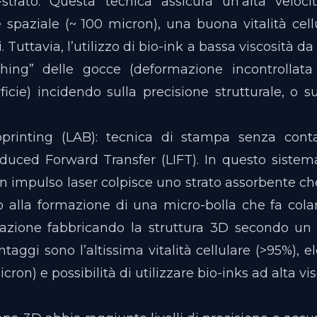
-strato. Questa tecnica assicura un’alta velo
e spaziale (~ 100 micron), una buona vitalità cell
 Tuttavia, l’utilizzo di bio-ink a bassa viscosità 
ashing” delle gocce (deformazione incontrolla
icie) incidendo sulla precisione strutturale, o su
printing (LAB): tecnica di stampa senza conta
nduced Forward Transfer (LIFT). In questo siste
 un impulso laser colpisce uno strato assorbente c
o alla formazione di una micro-bolla che fa colare
nazione fabbricando la struttura 3D secondo un 
antaggi sono l’altissima vitalità cellulare (>95%), e
cron) e possibilità di utilizzare bio-inks ad alta vi