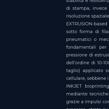
stabilità e resisten
di stampa, invece 
risoluzione spaziale
EXTRUSION-based bio
sotto forma di fil
pneumatici o mecc
fondamentali per 
pressione di estrus
dell’ordine di 10-10
taglio) applicato s
cellulare, sebbene i
INKJET bioprintin
mediante tecniche 
grazie a impulsi co