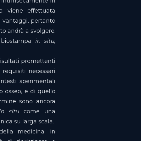
 intrinsecamente in
 viene effettuata
e vantaggi, pertanto
uto andrà a svolgere.
la biostampa
in situ
,
sultati promettenti
 requisiti necessari
ntesti sperimentali
o osseo, e di quello
termine sono ancora
in situ
come una
nica su larga scala.
della medicina, in