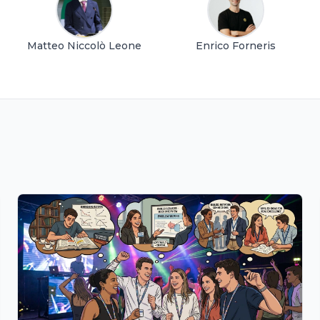
Matteo Niccolò Leone
Enrico Forneris